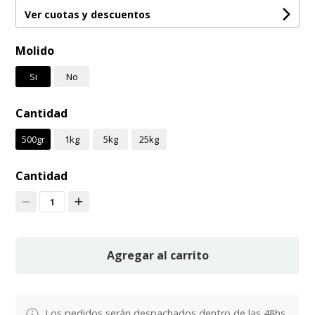
Ver cuotas y descuentos
Molido
Si
No
Cantidad
500gr
1kg
5kg
25kg
Cantidad
1
Agregar al carrito
Los pedidos serán despachados dentro de las 48hs