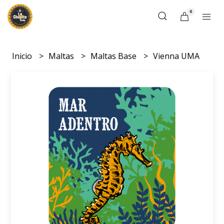
0
Inicio
Maltas
Maltas Base
Vienna UMA